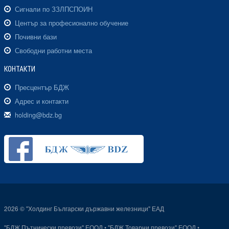
Сигнали по ЗЗЛПСПОИН
Център за професионално обучение
Почивни бази
Свободни работни места
КОНТАКТИ
Пресцентър БДЖ
Адрес и контакти
holding@bdz.bg
2026 © "Холдинг Български държавни железници" ЕАД
"БДЖ Пътнически превози" ЕООД
•
"БДЖ Товарни превози" ЕООД
•