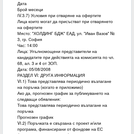
Дата
Брой месеци
ІV.3.7) Условия при отваряне на офертите
Лица които могат да присъстват при отварянето
на офертите
Място: "ХОЛДИНГ БДЖ" ЕАД, ул. "Иван Вазов" №
3, гр. София
Час: 14:00
Лица: Упълномощени представители на
кандидатите при действията на комисията по чл.
68, ал. 3 и 4 от ЗОП.
Дата: 05/08/2008
РАЗДЕЛ VI: ДРУГА ИНФОРМАЦИЯ
VІ.1) Това представлява периодично възлагане
на поръчка (когато е приложимо)
Ако да, прогнозен график за публикуването на
следващи обявления:
Това представлява периодично възлагане на
поръчка
Прогнозен график
VІ.2) Поръчката е свързана с проект и/или
програма, финансирани от фондове на ЕС