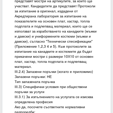
представят мостри на артикулите, за които ще
участват. Кандидатите да представят Протоколи
за изпитание в оригинал, издадени от
Акредтирана лаборатория за изпитание на
показателите на основен плат, хастар, топла
подплата и подлепващ материал, които ще се
използват за изработването на канадките (мъжки
и дамски) и униформените костюми (мъжки и
дамски), съгласно "Технически спесификации"
(Приложение 1,2,3 4 и 5). Към протоколите за
изпитание на канадките и костюмите да бъдат
прикачени мостри с размери 10Х10 от основен
плат, хастар, топла подплата и подлепващ
материал.
ІІІ.2.4) Запазени поръчки (когато е приложимо)
Запазени поръчки: НЕ
Тип запазената поръчка
ІІІ.3) Специфични условия при обществени
поръчки за услуги
ІІІ.3.1) За изпълнението на услугата се изисква
определена професия
Ако да, посочете съответните нормативни
разпоредби: