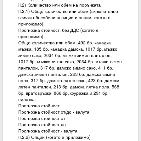
ІІ.2) Количество или обем на поръчката
ІІ.2.1) Общо количество или обем (включително
всички обособени позиции и опции, когато е
приложимо)
Прогнозна стойност, без ДДС (когато е
приложимо)
Общо количество или обем: 492 бр. канадка
мъжка, 185 бр. канадка дамска, 1017 бр. мъжко
зимно сако, 2034 бр. мъжки зимен панталон,
1017 бр. мъжко лятно сако, 2034 бр. мъжки летен
панталон, 317 бр. дамско зимно сако, 411 бр.
дамски зимен панталон, 223 бр. дамска зимна
пола, 317 бр. дамско лятно сако, 423 бр. дамски
летен панталон, 213 бр. дамска лятна пола, 568
бр. вратовръзка, 866 бр. фуражка и 291 бр.
пилотка.
Прогнозна стойност
Прогнозна стойност от/до - валута
Прогнозна стойност от
Прогнозна стойност до
Прогнозна стойност - валута
ІІ.2.2) Опции (когато е приложимо)