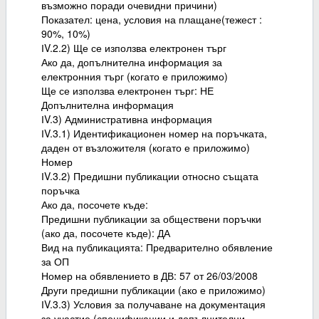
възможно поради очевидни причини)
Показател: цена, условия на плащане(тежест :
90%, 10%)
ІV.2.2) Ще се използва електронен търг
Ако да, допълнителна информация за
електронния търг (когато е приложимо)
Ще се използва електронен търг: НЕ
Допълнителна информация
ІV.3) Административна информация
ІV.3.1) Идентификационен номер на поръчката,
даден от възложителя (когато е приложимо)
Номер
ІV.3.2) Предишни публикации относно същата
поръчка
Ако да, посочете къде:
Предишни публикации за обществени поръчки
(ако да, посочете къде): ДА
Вид на публикацията: Предварително обявление
за ОП
Номер на обявлението в ДВ: 57 от 26/03/2008
Други предишни публикации (ако е приложимо)
ІV.3.3) Условия за получаване на документация
за участие (спецификации и допълнителни