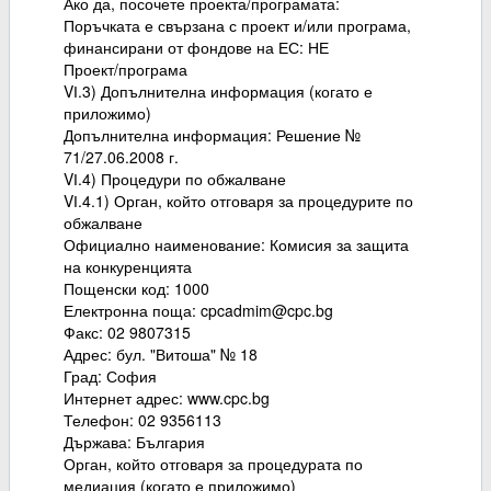
Ако да, посочете проекта/програмата:
Поръчката е свързана с проект и/или програма,
финансирани от фондове на ЕС: НЕ
Проект/програма
VІ.3) Допълнителна информация (когато е
приложимо)
Допълнителна информация: Решение №
71/27.06.2008 г.
VІ.4) Процедури по обжалване
VІ.4.1) Орган, който отговаря за процедурите по
обжалване
Официално наименование: Комисия за защита
на конкуренцията
Пощенски код: 1000
Електронна поща: cpcadmim@cpc.bg
Факс: 02 9807315
Адрес: бул. "Витоша" № 18
Град: София
Интернет адрес: www.cpc.bg
Телефон: 02 9356113
Държава: България
Орган, който отговаря за процедурата по
медиация (когато е приложимо)