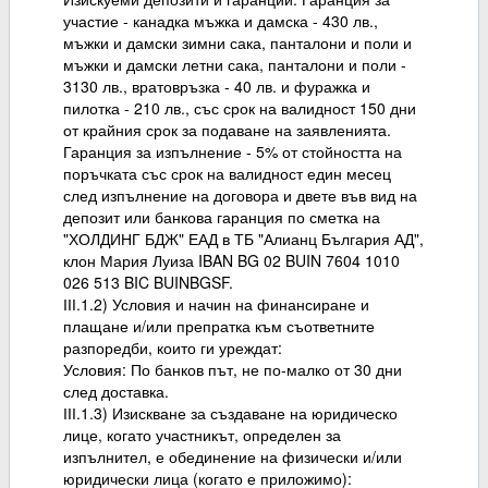
участие - канадка мъжка и дамска - 430 лв.,
мъжки и дамски зимни сака, панталони и поли и
мъжки и дамски летни сака, панталони и поли -
3130 лв., вратовръзка - 40 лв. и фуражка и
пилотка - 210 лв., със срок на валидност 150 дни
от крайния срок за подаване на заявленията.
Гаранция за изпълнение - 5% от стойността на
поръчката със срок на валидност един месец
след изпълнение на договора и двете във вид на
депозит или банкова гаранция по сметка на
"ХОЛДИНГ БДЖ" ЕАД в ТБ "Алианц България АД",
клон Мария Луиза IBAN BG 02 BUIN 7604 1010
026 513 BIC BUINBGSF.
ІІІ.1.2) Условия и начин на финансиране и
плащане и/или препратка към съответните
разпоредби, които ги уреждат:
Условия: По банков път, не по-малко от 30 дни
след доставка.
ІІІ.1.3) Изискване за създаване на юридическо
лице, когато участникът, определен за
изпълнител, е обединение на физически и/или
юридически лица (когато е приложимо):