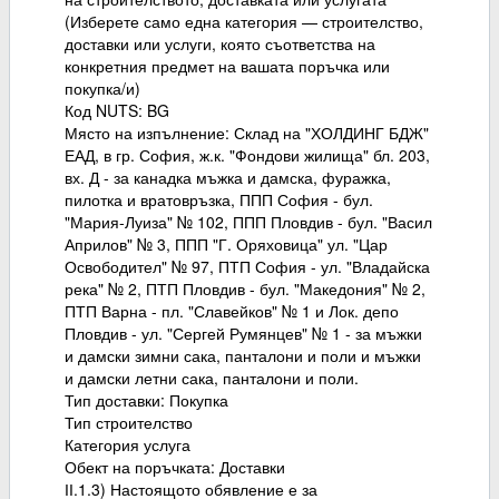
(Изберете само една категория — строителство,
доставки или услуги, която съответства на
конкретния предмет на вашата поръчка или
покупка/и)
Код NUTS: BG
Място на изпълнение: Склад на "ХОЛДИНГ БДЖ"
ЕАД, в гр. София, ж.к. "Фондови жилища" бл. 203,
вх. Д - за канадка мъжка и дамска, фуражка,
пилотка и вратовръзка, ППП София - бул.
"Мария-Луиза" № 102, ППП Пловдив - бул. "Васил
Априлов" № 3, ППП "Г. Оряховица" ул. "Цар
Освободител" № 97, ПТП София - ул. "Владайска
река" № 2, ПТП Пловдив - бул. "Македония" № 2,
ПТП Варна - пл. "Славейков" № 1 и Лок. депо
Пловдив - ул. "Сергей Румянцев" № 1 - за мъжки
и дамски зимни сака, панталони и поли и мъжки
и дамски летни сака, панталони и поли.
Тип доставки: Покупка
Тип строителство
Категория услуга
Обект на поръчката: Доставки
ІІ.1.3) Настоящото обявление е за