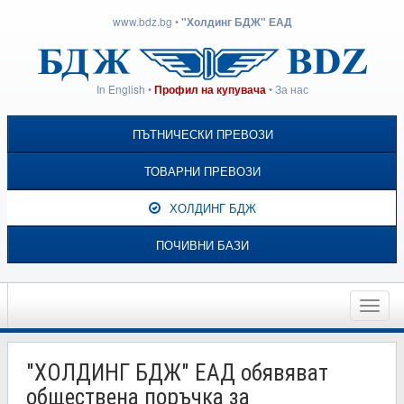
www.bdz.bg
•
"Холдинг БДЖ" ЕАД
In English
•
•
За нас
Профил на купувача
ПЪТНИЧЕСКИ ПРЕВОЗИ
ТОВАРНИ ПРЕВОЗИ
ХОЛДИНГ БДЖ
ПОЧИВНИ БАЗИ
Toggle
naviga
"ХОЛДИНГ БДЖ" ЕАД обявяват
обществена поръчка за