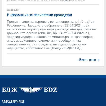
26.04.2021
Информация за прекратени процедури
Прекратяване на търгове в изпълнение на т. 1, б. „д“ от
Решение на Народното събрание от 22.04.2021 г. за
налагане на мораториум върху определени действия на
държавните органи (обн. ДВ, бр. 34 от 23.04.2021 г.),
предвид издадени актове от министъра на транспорта,
информационните технологии и съобщения за
извършване на разпоредителни сделки с движимо
имущество, собственост на „Холдинг БДЖ“ ЕАД.
Вижте повече
БЪРЗИ ВРЪЗКИ