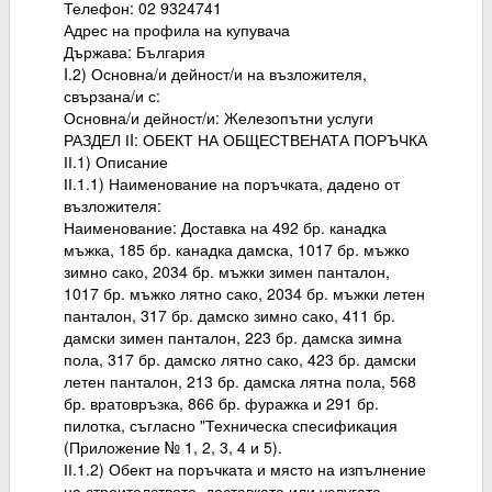
Телефон: 02 9324741
Адрес на профила на купувача
Държава: България
I.2) Основна/и дейност/и на възложителя,
свързана/и с:
Основна/и дейност/и: Железопътни услуги
РАЗДЕЛ ІI: ОБЕКТ НА ОБЩЕСТВЕНАТА ПОРЪЧКА
ІІ.1) Описание
ІІ.1.1) Наименование на поръчката, дадено от
възложителя:
Наименование: Доставка на 492 бр. канадка
мъжка, 185 бр. канадка дамска, 1017 бр. мъжко
зимно сако, 2034 бр. мъжки зимен панталон,
1017 бр. мъжко лятно сако, 2034 бр. мъжки летен
панталон, 317 бр. дамско зимно сако, 411 бр.
дамски зимен панталон, 223 бр. дамска зимна
пола, 317 бр. дамско лятно сако, 423 бр. дамски
летен панталон, 213 бр. дамска лятна пола, 568
бр. вратовръзка, 866 бр. фуражка и 291 бр.
пилотка, съгласно "Техническа спесификация
(Приложение № 1, 2, 3, 4 и 5).
ІІ.1.2) Обект на поръчката и място на изпълнение
на строителството, доставката или услугата