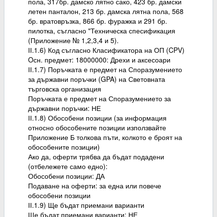
пола, 317бр. дамско лятно сако, 423 бр. дамски
летен панталон, 213 бр. дамска лятна пола, 568
бр. вратовръзка, 866 бр. фуражка и 291 бр.
пилотка, съгласно "Техническа спесификация
(Приложение № 1,2,3,4 и 5).
ІІ.1.6) Код съгласно Класификатора на ОП (CPV)
Oсн. предмет: 18000000: Дрехи и аксесоари
ІІ.1.7) Поръчката е предмет на Споразумението
за държавни поръчки (GPA) на Световната
търговска организация
Поръчката е предмет на Споразумението за
държавни поръчки: НЕ
ІІ.1.8) Обособени позиции (за информация
относно обособените позиции използвайте
Приложение Б толкова пъти, колкото е броят на
обособените позиции)
Ако да, оферти трябва да бъдат подадени
(отбележете само едно):
Обособени позиции: ДА
Подаване на оферти: за една или повече
обособени позиции
ІІ.1.9) Ще бъдат приемани варианти
Ще бъдат приемани варианти: НЕ