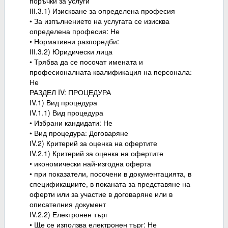
поръчки за услуги
ІІІ.3.1) Изискване за определена професия
• За изпълнението на услугата се изисква
определена професия: Не
• Нормативни разпоредби:
ІІІ.3.2) Юридически лица
• Трябва да се посочат имената и
професионалната квалификация на персонала:
Не
РАЗДЕЛ IV: ПРОЦЕДУРА
ІV.1) Вид процедура
ІV.1.1) Вид процедура
• Избрани кандидати: Не
• Вид процедура: Договаряне
ІV.2) Критерий за оценка на офертите
ІV.2.1) Критерий за оценка на офертите
• икономически най-изгодна оферта
• при показатели, посочени в документацията, в
спецификациите, в поканата за представяне на
оферти или за участие в договаряне или в
описателния документ
ІV.2.2) Електронен търг
• Ще се използва електронен търг: Не