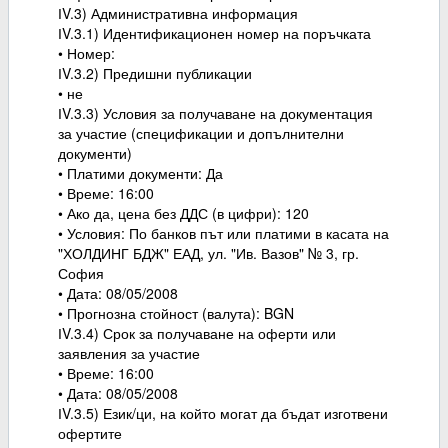
ІV.3) Административна информация
ІV.3.1) Идентификационен номер на поръчката
• Номер:
ІV.3.2) Предишни публикации
• не
ІV.3.3) Условия за получаване на документация
за участие (спецификации и допълнителни
документи)
• Платими документи: Да
• Време: 16:00
• Ако да, цена без ДДС (в цифри): 120
• Условия: По банков път или платими в касата на
"ХОЛДИНГ БДЖ" ЕАД, ул. "Ив. Вазов" № 3, гр.
София
• Дата: 08/05/2008
• Прогнозна стойност (валута): BGN
ІV.3.4) Срок за получаване на оферти или
заявления за участие
• Време: 16:00
• Дата: 08/05/2008
ІV.3.5) Език/ци, на който могат да бъдат изготвени
офертите