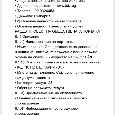
• Лице за контакти: инж. Татяна Христова
• Адрес на възложителя:www.bdz.bg
• Телефон: 02 9324453
• Държава: България
I.2) Основна дейност/и на възложителя
• Основна дейност: Железопътни услуги
РАЗДЕЛ ІI: ОБЕКТ НА ОБЩЕСТВЕНАТА ПОРЪЧКА
ІІ.1) Описание
ІІ.1.1) Наименование на поръчката
• Наименование: Осъществяване на денонощна
и нощна физическа, въоръжена с бойно оръжие
охрана на обекти и имущество на “БДЖ" ЕAД
ІІ.1.2) Обект на поръчката и място на изпълнение
• Код NUTS: БЪЛГАРИЯ (BG)
• Място на изпълнение: Съгласно приложение
към документацията
• Категория услуга: 23
• Обект на поръчката: Услуги
ІІ.1.3) Предназначение на обявлението
• Предназначение: Сключване на рамково
споразумение
ІІ.1.4) Информация относно рамково
споразумение