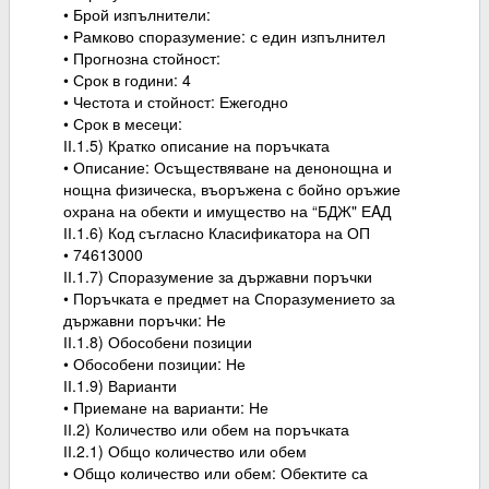
• Брой изпълнители:
• Рамково споразумение: с един изпълнител
• Прогнозна стойност:
• Срок в години: 4
• Честота и стойност: Ежегодно
• Срок в месеци:
ІІ.1.5) Кратко описание на поръчката
• Описание: Осъществяване на денонощна и
нощна физическа, въоръжена с бойно оръжие
охрана на обекти и имущество на “БДЖ" ЕAД
ІІ.1.6) Код съгласно Класификатора на ОП
• 74613000
ІІ.1.7) Споразумение за държавни поръчки
• Поръчката е предмет на Споразумението за
държавни поръчки: Не
ІІ.1.8) Обособени позиции
• Обособени позиции: Не
ІІ.1.9) Варианти
• Приемане на варианти: Не
ІІ.2) Количество или обем на поръчката
ІІ.2.1) Общо количество или обем
• Общо количество или обем: Обектите са