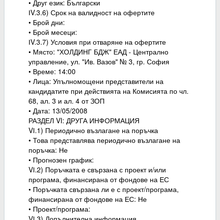
• Друг език: Български
ІV.3.6) Срок на валидност на офертите
• Брой дни:
• Брой месеци:
ІV.3.7) Условия при отваряне на офертите
• Място: "ХОЛДИНГ БДЖ" ЕАД - Централно
управление, ул. "Ив. Вазов" № 3, гр. София
• Време: 14:00
• Лица: Упълномощени представители на
кандидатите при действията на Комисията по чл.
68, ал. 3 и ал. 4 от ЗОП
• Дата: 13/05/2008
РАЗДЕЛ VI: ДРУГА ИНФОРМАЦИЯ
VІ.1) Периодично възлагане на поръчка
• Това представлява периодично възлагане на
поръчка: Не
• Прогнозен график:
VІ.2) Поръчката е свързана с проект и/или
програма, финансирана от фондове на ЕС
• Поръчката свързана ли е с проект/програма,
финансирана от фондове на ЕС: Не
• Проект/програма:
VІ.3) Допълнителна информация