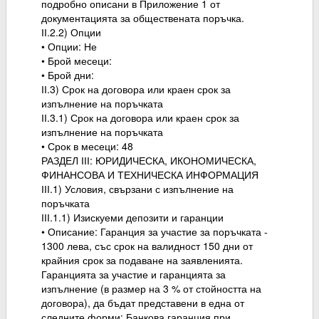
подробно описани в Приложение 1 от
документацията за обществената поръчка.
ІІ.2.2) Опции
• Опции: Не
• Брой месеци:
• Брой дни:
ІІ.3) Срок на договора или краен срок за
изпълнение на поръчката
ІІ.3.1) Срок на договора или краен срок за
изпълнение на поръчката
• Срок в месеци: 48
РАЗДЕЛ ІІІ: ЮРИДИЧЕСКА, ИКОНОМИЧЕСКА,
ФИНАНСОВА И ТЕХНИЧЕСКА ИНФОРМАЦИЯ
ІІІ.1) Условия, свързани с изпълнение на
поръчката
ІІІ.1.1) Изискуеми депозити и гаранции
• Описание: Гаранция за участие за поръчката -
1300 лева, със срок на валидност 150 дни от
крайния срок за подаване на заявленията.
Гаранцията за участие и гаранцията за
изпълнение (в размер на 3 % от стойността на
договора), да бъдат представени в една от
следните форми: Банкова гаранция при