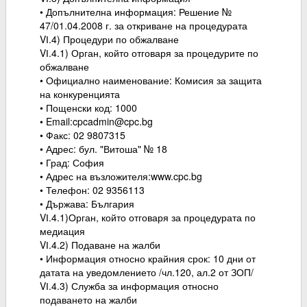
• Допълнителна информация: Решение №
47/01.04.2008 г. за откриване на процедурата
VІ.4) Процедури по обжалване
VІ.4.1) Орган, който отговаря за процедурите по
обжалване
• Официално наименование: Комисия за защита
на конкуренцията
• Пощенски код: 1000
• Email:cpcadmin@cpc.bg
• Факс: 02 9807315
• Адрес: бул. "Витоша" № 18
• Град: София
• Адрес на възложителя:www.cpc.bg
• Телефон: 02 9356113
• Държава: България
VІ.4.1)Орган, който отговаря за процедурата по
медиация
VІ.4.2) Подаване на жалби
• Информация относно крайния срок: 10 дни от
датата на уведомлението /чл.120, ал.2 от ЗОП/
VІ.4.3) Служба за информация относно
подаването на жалби