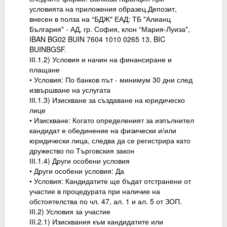
условията на приложения образец.Депозит,
внесен в полза на “БДЖ" ЕАД: ТБ "Алианц
България" - АД, гр. София, клон “Мария-Луиза",
IBAN BG02 BUIN 7604 1010 0265 13, BIC
BUINBGSF.
ІІІ.1.2) Условия и начин на финансиране и
плащане
• Условия: По банков път - минимум 30 дни след
извършване на услугата
ІІІ.1.3) Изискване за създаване на юридическо
лице
• Изискване: Когато определеният за изпълнител
кандидат е обединение на физически и/или
юридически лица, следва да се регистрира като
дружество по Търговския закон
ІІІ.1.4) Други особени условия
• Други особени условия: Да
• Условия: Кандидатите ще бъдат отстранени от
участие в процедурата при наличие на
обстоятелства по чл. 47, ал. 1 и ал. 5 от ЗОП.
ІІІ.2) Условия за участие
ІІІ.2.1) Изисквания към кандидатите или