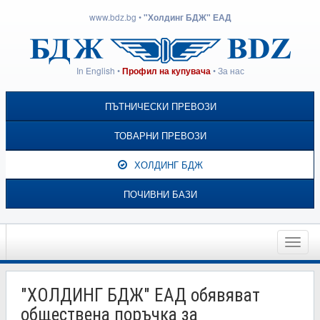
www.bdz.bg
•
"Холдинг БДЖ" ЕАД
In English
•
•
За нас
Профил на купувача
ПЪТНИЧЕСКИ ПРЕВОЗИ
ТОВАРНИ ПРЕВОЗИ
ХОЛДИНГ БДЖ
ПОЧИВНИ БАЗИ
Toggle
naviga
"ХОЛДИНГ БДЖ" ЕАД обявяват
обществена поръчка за