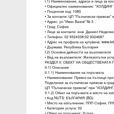
I.1) Наименование, адреси и лица за кон
• Официално наименование: "ХОЛДИНГ
• Пощенски код: 1080
• За контакти: ЦП "Пътнически превози" 
• Адрес: ул."Иван Вазов" № 3
• Град: София
• Лице за контакти: инж. Даниел Неделко
• Телефон: 02 9324338;02 9324687
• Адрес на профила на купувача: www.bd
• Държава: Република България
I.2) Основна дейност/и на възложителя
• Вид на възложителя: Железопътни усл
РАЗДЕЛ ІI: ОБЕКТ НА ОБЩЕСТВЕНАТА
ІІ.1) Описание
ІІ.1.1) Наименование на поръчката
• Наименование: Превоз на пътници при
Поделения за пътнически превози в гра
ЦП "Пътнически превози" при "ХОЛДИН
ІІ.1.2) Обект на поръчката и място на и
• Код NUTS: БЪЛГАРИЯ (BG)
• Място на изпълнение: ППП София, ПП
• Категория услуга: 02
• Обект на поръчката: Услуги