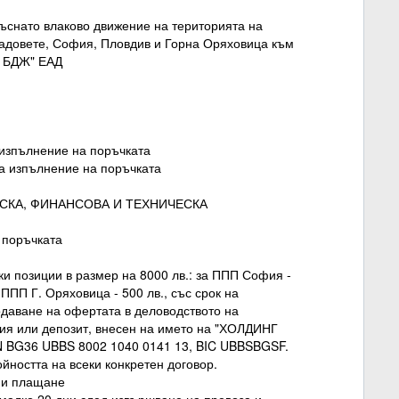
къснато влаково движение на територията на
радовете, София, Пловдив и Горна Оряховица към
Г БДЖ" ЕАД
а изпълнение на поръчката
 за изпълнение на поръчката
ЕСКА, ФИНАНСОВА И ТЕХНИЧЕСКА
а поръчката
чки позиции в размер на 8000 лв.: за ППП София -
 ППП Г. Оряховица - 500 лв., със срок на
одаване на офертата в деловодството на
ция или депозит, внесен на името на "ХОЛДИНГ
AN BG36 UBBS 8002 1040 0141 13, BIC UBBSBGSF.
йността на всеки конкретен договор.
е и плащане