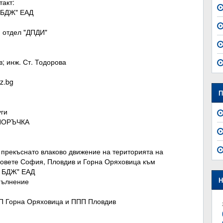
такт:
 БДЖ" ЕАД
и отдел "ДПДИ"
в; инж. Ст. Тодорова
z.bg
П
уги
 ПОРЪЧКА
 прекъснато влаково движение на територията на
довете София, Пловдив и Горна Оряховица към
Г БДЖ" ЕАД
Н
зпълнение
П Горна Оряховица и ППП Пловдив