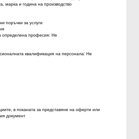
та, марка и година на производство
ни поръчки за услуги
сия
ва определена професия: Не
есионалната квалификация на персонала: Не
циите, в поканата за представяне на оферти или
ния документ