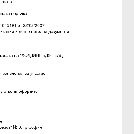
ъчката
ъщата поръчка
-045491 от 22/02/2007
ификации и допълнителни документи
в касата на "ХОЛДИНГ БДЖ" ЕАД
и заявления за участие
 изготвени офертите
те
Вазов" № 3, гр.София