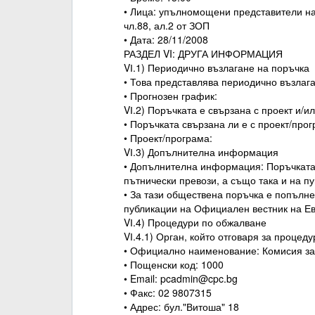
• Лица: упълномощени представители на
чл.88, ал.2 от ЗОП
• Дата: 28/11/2008
РАЗДЕЛ VI: ДРУГА ИНФОРМАЦИЯ
VІ.1) Периодично възлагане на поръчка
• Това представлява периодично възлага
• Прогнозен график:
VІ.2) Поръчката е свързана с проект и/
• Поръчката свързана ли е с проект/пр
• Проект/програма:
VІ.3) Допълнителна информация
• Допълнителна информация: Поръчката 
пътнически превози, а също така и на п
• За тази обществена поръчка е попълн
публикации на Официален вестник на Ев
VІ.4) Процедури по обжалване
VІ.4.1) Орган, който отговаря за процед
• Официално наименование: Комисия за
• Пощенски код: 1000
• Email: pcadmin@cpc.bg
• Факс: 02 9807315
• Адрес: бул."Витоша" 18