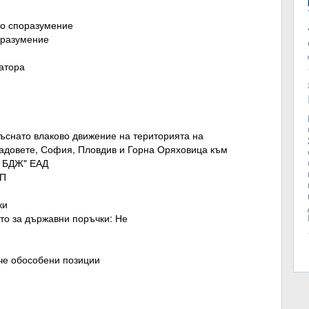
во споразумение
оразумение
ратора
къснато влаково движение на територията на
радовете, София, Пловдив и Горна Оряховица към
Г БДЖ" ЕАД
ОП
ки
то за държавни поръчки: Не
ече обособени позиции