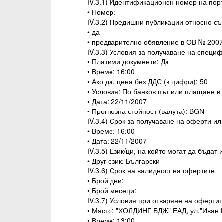
ІV.3.1) Идентификационен номер на пор
• Номер:
ІV.3.2) Предишни публикации относно с
• да
• предварително обявление в ОВ № 2007
ІV.3.3) Условия за получаване на спец
• Платими документи: Да
• Време: 16:00
• Ако да, цена без ДДС (в цифри): 50
• Условия: По банков път или плащане 
• Дата: 22/11/2007
• Прогнозна стойност (валута): BGN
ІV.3.4) Срок за получаване на оферти ил
• Време: 16:00
• Дата: 22/11/2007
ІV.3.5) Език/ци, на който могат да бъдат
• Друг език: Български
ІV.3.6) Срок на валидност на офертите
• Брой дни:
• Брой месеци:
ІV.3.7) Условия при отваряне на оферти
• Място: "ХОЛДИНГ БДЖ" ЕАД, ул."Иван 
• Време: 13:00