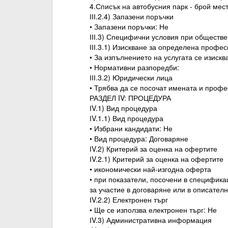
4.Списък на автобусния парк - брой мес
ІІІ.2.4) Запазени поръчки
• Запазени поръчки: Не
ІІІ.3) Специфични условия при обществе
ІІІ.3.1) Изискване за определена профе
• За изпълнението на услугата се изиск
• Нормативни разпоредби:
ІІІ.3.2) Юридически лица
• Трябва да се посочат имената и проф
РАЗДЕЛ IV: ПРОЦЕДУРА
ІV.1) Вид процедура
ІV.1.1) Вид процедура
• Избрани кандидати: Не
• Вид процедура: Договаряне
ІV.2) Критерий за оценка на офертите
ІV.2.1) Критерий за оценка на офертите
• икономически най-изгодна оферта
• при показатели, посочени в специфика
за участие в договаряне или в описател
ІV.2.2) Електронен търг
• Ще се използва електронен търг: Не
ІV.3) Административна информация