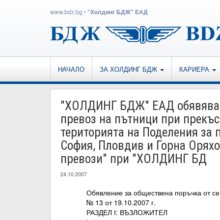
www.bdz.bg
•
"Холдинг БДЖ" ЕАД
НАЧАЛО
ЗА ХОЛДИНГ БДЖ
КАРИЕРА
"ХОЛДИНГ БДЖ" ЕАД обявяват
превоз на пътници при прекъ
територията на Поделения за 
София, Пловдив и Горна Орях
превози" при "ХОЛДИНГ БД
24.10.2007
Обявление за обществена поръчка от се
№ 13 от 19.10.2007 г.
РАЗДЕЛ І: ВЪЗЛОЖИТЕЛ