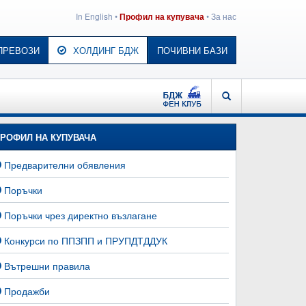
In English
•
•
За нас
Профил на купувача
ПРЕВОЗИ
ХОЛДИНГ БДЖ
ПОЧИВНИ БАЗИ
БДЖ - ФЕН КЛУБ
ТЪРСЕНЕ
РОФИЛ НА КУПУВАЧА
Предварителни обявления
Поръчки
Поръчки чрез директно възлагане
Конкурси по ППЗПП и ПРУПДТДДУК
Вътрешни правила
Продажби