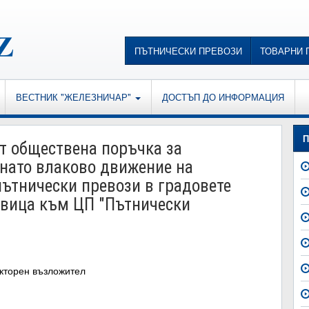
ПЪТНИЧЕСКИ ПРЕВОЗИ
ТОВАРНИ 
ВЕСТНИК "ЖЕЛЕЗНИЧАР"
ДОСТЪП ДО ИНФОРМАЦИЯ
П
 обществена поръчка за
снато влаково движение на
пътнически превози в градовете
овица към ЦП "Пътнически
кторен възложител