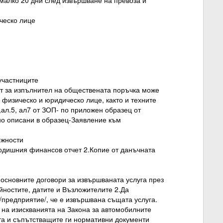
 малко 20 дни след извършване на превоза и
ическо лице
 участниците
т за изпълнител на обществената поръчка може
 физическо и юридическо лице, както и техните
,ал.5, ал7 от ЗОП- по приложен образец от
но описани в образец-Заявление към
ожности
годишния финансов отчет 2.Копие от данъчната
 основните договори за извършваната услуга през
йностите, датите и Възложителите 2.Да
/предприятие/, че е извършвана същата услуга.
т на изискванията на Закона за автомобилните
та и съпътстващите ги нормативни документи