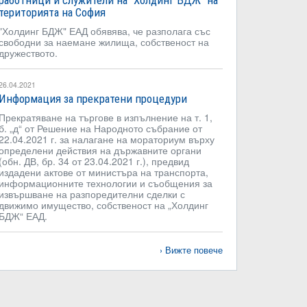
работници и служители на "Холдинг БДЖ" на
територията на София
"Холдинг БДЖ" ЕАД обявява, че разполага със
свободни за наемане жилища, собственост на
дружеството.
26.04.2021
Информация за прекратени процедури
Прекратяване на търгове в изпълнение на т. 1,
б. „д“ от Решение на Народното събрание от
22.04.2021 г. за налагане на мораториум върху
определени действия на държавните органи
(обн. ДВ, бр. 34 от 23.04.2021 г.), предвид
издадени актове от министъра на транспорта,
информационните технологии и съобщения за
извършване на разпоредителни сделки с
движимо имущество, собственост на „Холдинг
БДЖ“ ЕАД.
Вижте повече