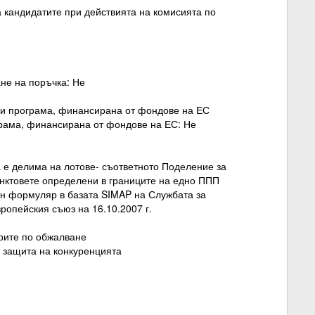
 кандидатите при действията на комисията по
не на поръчка: Не
или програма, финансирана от фондове на ЕС
ограма, финансирана от фондове на ЕС: Не
е делима на лотове- съответното Поделение за
унктовете определени в границите на едно ППП
ен формуляр в базата SIMAP на Службата за
ропейския съюз на 16.10.2007 г.
урите по обжалване
 защита на конкуренцията