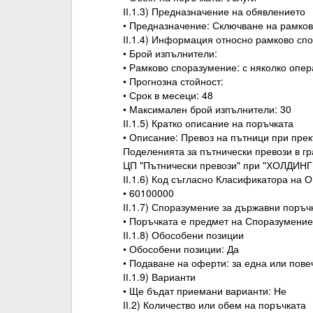
ІІ.1.3) Предназначение на обявлението
• Предназначение: Сключване на рамко
ІІ.1.4) Информация относно рамково сп
• Брой изпълнители:
• Рамково споразумение: с няколко опе
• Прогнозна стойност:
• Срок в месеци: 48
• Максимален брой изпълнители: 30
ІІ.1.5) Кратко описание на поръчката
• Описание: Превоз на пътници при пре
Поделенията за пътнически превози в г
ЦП "Пътнически превози" при "ХОЛДИН
ІІ.1.6) Код съгласно Класификатора на 
• 60100000
ІІ.1.7) Споразумение за държавни поръч
• Поръчката е предмет на Споразумение
ІІ.1.8) Обособени позиции
• Обособени позиции: Да
• Подаване на оферти: за една или пов
ІІ.1.9) Варианти
• Ще бъдат приемани варианти: Не
ІІ.2) Количество или обем на поръчката