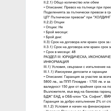
ІІ.2.1) Общо количество или обем
• Описание: Превоз на пътници при пре
Поделенията за пътнически превози в г
ЦП" Пътнически превози" при "ХОЛДИН
ІІ.2.2) Опции
• Опции: Не
• Брой месеци:
• Брой дни:
ІІ.3) Срок на договора или краен срок з
ІІ.3.1) Срок на договора или краен срок
• Срок в месеци: 48
РАЗДЕЛ ІІІ: ЮРИДИЧЕСКА, ИКОНОМИЧ
ИНФОРМАЦИЯ
ІІІ.1) Условия, свързани с изпълнение н
ІІІ.1.1) Изискуеми депозити и гаранции
• Описание: Гаранция за участие за вси
5800 лв., за ППП Пловдив - 1700 лв. и за
валидност 150 дни от крайния срок на п
Възложителя, във вид на банкова гаран
БДЖ" ЕАД, в ОББ-клон "Св. София", IB
Гаранция за добро изпълнение 2% от сто
ІІІ.1.2) Условия и начин на финансиран