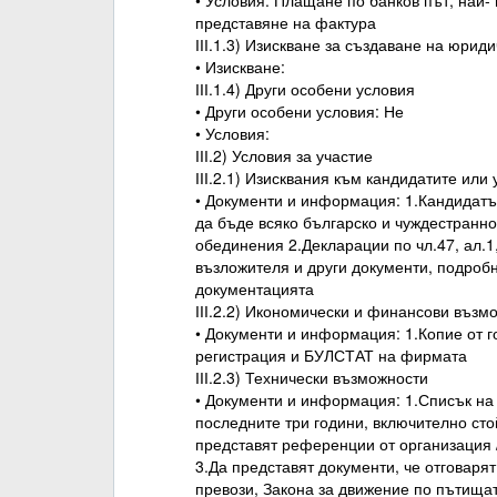
• Условия: Плащане по банков път, най-
представяне на фактура
ІІІ.1.3) Изискване за създаване на юрид
• Изискване:
ІІІ.1.4) Други особени условия
• Други особени условия: Не
• Условия:
ІІІ.2) Условия за участие
ІІІ.2.1) Изисквания към кандидатите или
• Документи и информация: 1.Кандидатъ
да бъде всяко българско и чуждестранно
обединения 2.Декларации по чл.47, ал.1
възложителя и други документи, подроб
документацията
ІІІ.2.2) Икономически и финансови възм
• Документи и информация: 1.Копие от 
регистрация и БУЛСТАТ на фирмата
ІІІ.2.3) Технически възможности
• Документи и информация: 1.Списък на
последните три години, включително сто
представят референции от организация 
3.Да представят документи, че отговаря
превози, Закона за движение по пътища