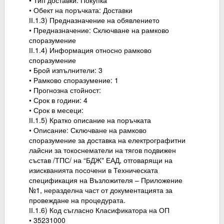
• Тип доставки: Покупка
• Обект на поръчката: Доставки
ІІ.1.3) Предназначение на обявлението
• Предназначение: Сключване на рамково
споразумение
ІІ.1.4) Информация относно рамково
споразумение
• Брой изпълнители: 3
• Рамково споразумение: 1
• Прогнозна стойност:
• Срок в години: 4
• Срок в месеци:
ІІ.1.5) Кратко описание на поръчката
• Описание: Сключване на рамково
споразумение за доставка на електрографитни
лайсни за токоснематели на тягов подвижен
състав /ТПС/ на “БДЖ" ЕАД, отговарящи на
изискванията посочени в Техническата
спецификация на Възложителя – Приложение
№1, неразделна част от документацията за
провеждане на процедурата.
ІІ.1.6) Код съгласно Класификатора на ОП
• 35231000