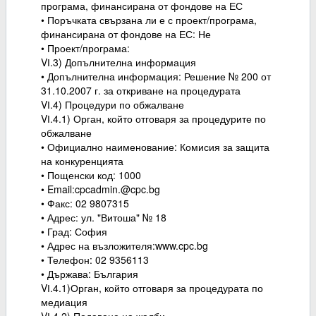
програма, финансирана от фондове на ЕС
• Поръчката свързана ли е с проект/програма,
финансирана от фондове на ЕС: Не
• Проект/програма:
VІ.3) Допълнителна информация
• Допълнителна информация: Решение № 200 от
31.10.2007 г. за откриване на процедурата
VІ.4) Процедури по обжалване
VІ.4.1) Орган, който отговаря за процедурите по
обжалване
• Официално наименование: Комисия за защита
на конкуренцията
• Пощенски код: 1000
• Email:cpcadmin.@cpc.bg
• Факс: 02 9807315
• Адрес: ул. "Витоша" № 18
• Град: София
• Адрес на възложителя:www.cpc.bg
• Телефон: 02 9356113
• Държава: България
VІ.4.1)Орган, който отговаря за процедурата по
медиация