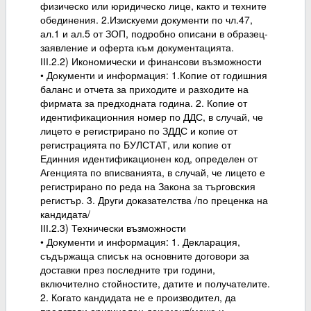
физическо или юридическо лице, както и техните
обединения. 2.Изискуеми документи по чл.47,
ал.1 и ал.5 от ЗОП, подробно описани в образец-
заявление и оферта към документацията.
ІІІ.2.2) Икономически и финансови възможности
• Документи и информация: 1.Копие от годишния
баланс и отчета за приходите и разходите на
фирмата за предходната година. 2. Копие от
идентификационния номер по ДДС, в случай, че
лицето е регистрирано по ЗДДС и копие от
регистрацията по БУЛСТАТ, или копие от
Единния идентификационен код, определен от
Агенцията по вписванията, в случай, че лицето е
регистрирано по реда на Закона за търговския
регистър. 3. Други доказателства /по преценка на
кандидата/
ІІІ.2.3) Технически възможности
• Документи и информация: 1. Декларация,
съдържаща списък на основните договори за
доставки през последните три години,
включително стойностите, датите и получателите.
2. Когато кандидата не е производител, да