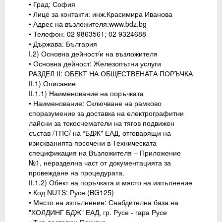
• Град: София
• Лице за контакти: инж.Красимира Иванова
• Адрес на възложителя:www.bdz.bg
• Телефон: 02 9863561; 02 9324688
• Държава: България
I.2) Основна дейност/и на възложителя
• Основна дейност: Железопътни услуги
РАЗДЕЛ ІI: ОБЕКТ НА ОБЩЕСТВЕНАТА ПОРЪЧКА
ІІ.1) Описание
ІІ.1.1) Наименование на поръчката
• Наименование: Сключване на рамково
споразумение за доставка на електрографитни
лайсни за токоснематели на тягов подвижен
състав /ТПС/ на “БДЖ" ЕАД, отговарящи на
изискванията посочени в Техническата
спецификация на Възложителя – Приложение
№1, неразделна част от документацията за
провеждане на процедурата.
ІІ.1.2) Обект на поръчката и място на изпълнение
• Код NUTS: Русе (BG125)
• Място на изпълнение: Снабдителна база на
"ХОЛДИНГ БДЖ" ЕАД, гр. Русе - гара Русе