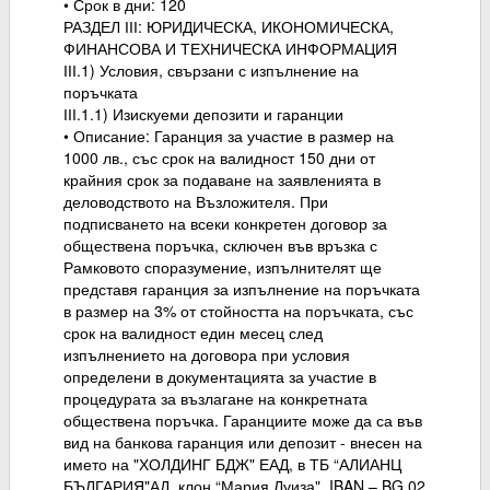
• Срок в дни: 120
РАЗДЕЛ ІІІ: ЮРИДИЧЕСКА, ИКОНОМИЧЕСКА,
ФИНАНСОВА И ТЕХНИЧЕСКА ИНФОРМАЦИЯ
ІІІ.1) Условия, свързани с изпълнение на
поръчката
ІІІ.1.1) Изискуеми депозити и гаранции
• Описание: Гаранция за участие в размер на
1000 лв., със срок на валидност 150 дни от
крайния срок за подаване на заявленията в
деловодството на Възложителя. При
подписването на всеки конкретен договор за
обществена поръчка, сключен във връзка с
Рамковото споразумение, изпълнителят ще
представя гаранция за изпълнение на поръчката
в размер на 3% от стойността на поръчката, със
срок на валидност един месец след
изпълнението на договора при условия
определени в документацията за участие в
процедурата за възлагане на конкретната
обществена поръчка. Гаранциите може да са във
вид на банкова гаранция или депозит - внесен на
името на "ХОЛДИНГ БДЖ" ЕАД, в ТБ “АЛИАНЦ
БЪЛГАРИЯ"АД, клон “Мария Луиза", IBAN – BG 02