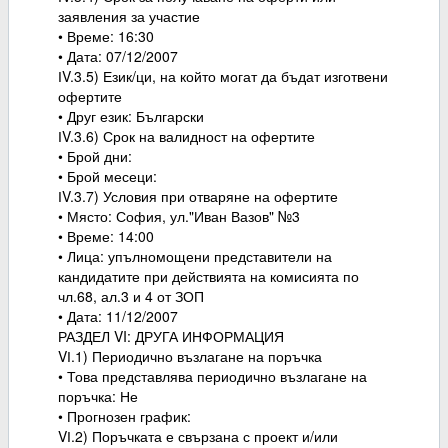
заявления за участие
• Време: 16:30
• Дата: 07/12/2007
ІV.3.5) Език/ци, на който могат да бъдат изготвени
офертите
• Друг език: Български
ІV.3.6) Срок на валидност на офертите
• Брой дни:
• Брой месеци:
ІV.3.7) Условия при отваряне на офертите
• Място: София, ул."Иван Вазов" №3
• Време: 14:00
• Лица: упълномощени представители на
кандидатите при действията на комисията по
чл.68, ал.3 и 4 от ЗОП
• Дата: 11/12/2007
РАЗДЕЛ VI: ДРУГА ИНФОРМАЦИЯ
VІ.1) Периодично възлагане на поръчка
• Това представлява периодично възлагане на
поръчка: Не
• Прогнозен график:
VІ.2) Поръчката е свързана с проект и/или