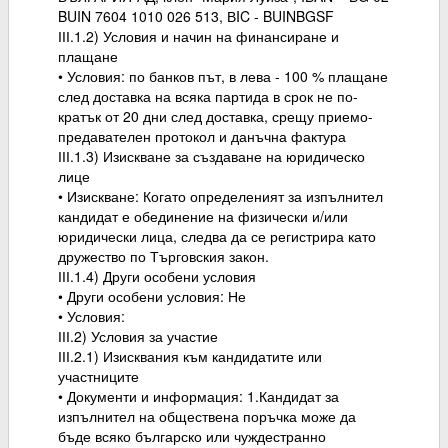
BUIN 7604 1010 026 513, ВIC - BUINBGSF
ІІІ.1.2) Условия и начин на финансиране и
плащане
• Условия: по банков път, в лева - 100 % плащане
след доставка на всяка партида в срок не по-
кратък от 20 дни след доставка, срещу приемо-
предавателен протокол и данъчна фактура
ІІІ.1.3) Изискване за създаване на юридическо
лице
• Изискване: Когато определеният за изпълнител
кандидат е обединение на физически и/или
юридически лица, следва да се регистрира като
дружество по Търговския закон.
ІІІ.1.4) Други особени условия
• Други особени условия: Не
• Условия:
ІІІ.2) Условия за участие
ІІІ.2.1) Изисквания към кандидатите или
участниците
• Документи и информация: 1.Кандидат за
изпълнител на обществена поръчка може да
бъде всяко българско или чуждестранно