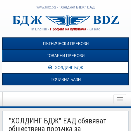
www.bdz.bg
•
"Холдинг БДЖ" ЕАД
In English
•
•
За нас
Профил на купувача
ПЪТНИЧЕСКИ ПРЕВОЗИ
ТОВАРНИ ПРЕВОЗИ
ХОЛДИНГ БДЖ
ПОЧИВНИ БАЗИ
Toggle
naviga
"ХОЛДИНГ БДЖ" ЕАД обявяват
обществена поръчка за