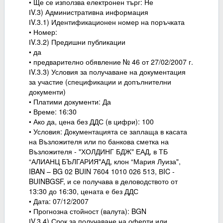
• Ще се използва електронен търг: Не
ІV.3) Административна информация
ІV.3.1) Идентификационен номер на поръчката
• Номер:
ІV.3.2) Предишни публикации
• да
• предварително обявление № 46 от 27/02/2007 г.
ІV.3.3) Условия за получаване на документация
за участие (спецификации и допълнителни
документи)
• Платими документи: Да
• Време: 16:30
• Ако да, цена без ДДС (в цифри): 100
• Условия: Документацията се заплаща в касата
на Възложителя или по банкова сметка на
Възложителя - "ХОЛДИНГ БДЖ" ЕАД, в ТБ
“АЛИАНЦ БЪЛГАРИЯ"АД, клон “Мария Луиза",
IBAN – BG 02 BUIN 7604 1010 026 513, ВIC -
BUINBGSF, и се получава в деловодството от
13:30 до 16:30, цената е без ДДС
• Дата: 07/12/2007
• Прогнозна стойност (валута): BGN
ІV.3.4) Срок за получаване на оферти или