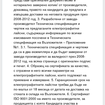
представи оригинален документ/може и
нотариално заверено копие/ от производителя,
доказващ правото на кандидата да предлага и
извършва доставки на неговата продукция през
2008-2012 год. 3. Разработени от завода-
производител Техническа спецификация и
чертеж на предлаганите електрографитни
лайсни, съдържащи информация по всички
изисквания посочени в Техническата
спецификация на Възложителя – Приложение
№1. 3.1. Техническата спецификация и чертежи
да са в два екземпляра и да бъдат заверени от
завода-производител за валидност през 2008-
2012 год. на всяка страница с оригинален подпис
и печат. 4. Образец на сертификата за качество,
с отразени в него всички параметри на
електрографитните лайсни, които подлежат на
приемане и измерване. 5. Гаранционния срок на
електрографитните лайстни трябва да бъде не
по-малък от 18 месеца от датата на доставка на
стоката в склада на Възложителя. 6. Сертификат
ISO 9001:2000 на името на производителя, за
продукцията с която Кандидата участва в