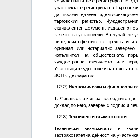
че участникът не е регистриран по ЗДД
участникът е регистриран в Търговски
да посочи единен идентификационе
търговския регистър. Чуждестранн
еквивалентен документ, издаден от с
в която са установени. В случай, че 
лице, към офертите се представя и 
оригинал или нотариално заверено 
изпълнител на обществената пор
чуждестранно физическо или юри
Участниците удостоверяват липсата на 
ЗОП с декларации;
ІІІ.2.2)
Икономически и финансови 
1. Финансов отчет за последните две
доклад по него, заверен с подпис и печ
ІІІ.2.3)
Технически възможности
Технически възможности и ква
застрахователна дейност на участника 