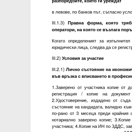
разпоредбите, които ги уреждат
в левове, по банков път, съгласно усл
ІІІ.1.3)
Правна форма, която тряб
оператори, на която се възлага пор
Когато определеният за изпълнител
юридически лица, следва да се регист
ІІІ.2)
Условия за участие
ІІІ.2.1)
Лично състояние на икономи
във връзка с вписването в професи
1.Заверено от участника копие от д
регистрация / копие на докумен
2.Удостоверение, издадено от съда
състояние на кандидата, валидно към
по-рано от 3 месеца преди крайния 
нотариално заверено копие; 3.Копи
участника; 4.Копие на ИН по ЗДДС, зав