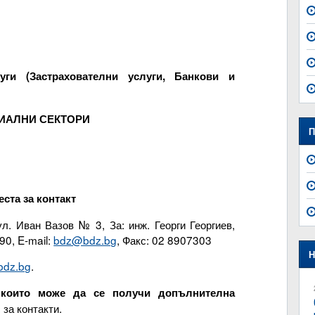
ги (Застрахователни услуги, Банкови и
ИАЛНИ СЕКТОРИ
П
ста за контакт
л. Иван Вазов № 3, За: инж. Георги Георгиев,
90, E-mail:
bdz@bdz.bg
, Факс: 02 8907303
Н
bdz.bg
.
 които може да се получи допълнителна
за контакти.