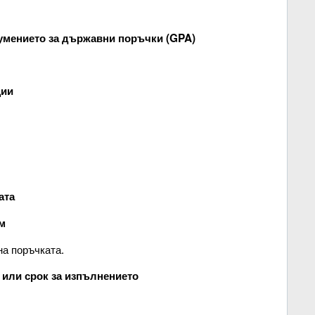
зумението за държавни поръчки (GPA)
ции
ата
м
на поръчката.
или срок за изпълнението