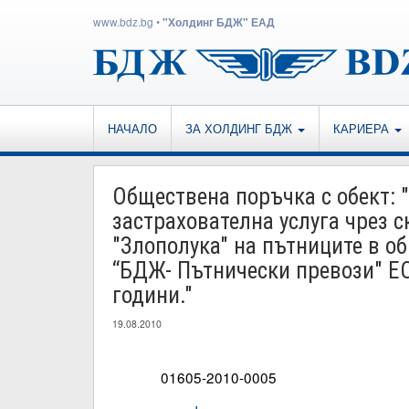
www.bdz.bg
•
"Холдинг БДЖ" ЕАД
НАЧАЛО
ЗА ХОЛДИНГ БДЖ
КАРИЕРА
Обществена поръчка с обект: 
застрахователна услуга чрез 
"Злополука" на пътниците в о
“БДЖ- Пътнически превози" ЕО
години."
19.08.2010
01605-2010-0005