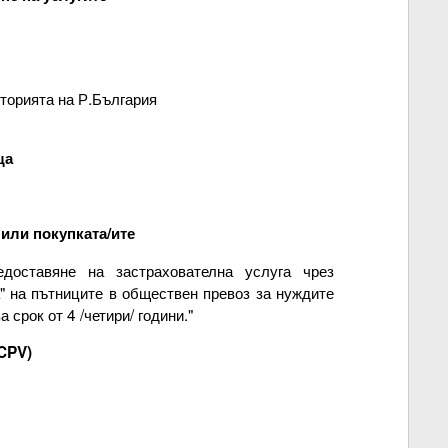
торията на Р.България
ща
 или покупката/ите
доставяне на застрахователна услуга чрез
" на пътниците в обществен превоз за нуждите
срок от 4 /четири/ години."
CPV)