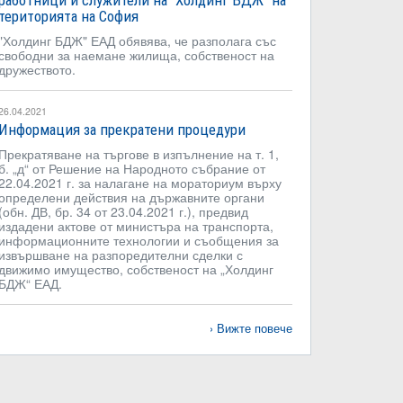
работници и служители на "Холдинг БДЖ" на
територията на София
"Холдинг БДЖ" ЕАД обявява, че разполага със
свободни за наемане жилища, собственост на
дружеството.
26.04.2021
Информация за прекратени процедури
Прекратяване на търгове в изпълнение на т. 1,
б. „д“ от Решение на Народното събрание от
22.04.2021 г. за налагане на мораториум върху
определени действия на държавните органи
(обн. ДВ, бр. 34 от 23.04.2021 г.), предвид
издадени актове от министъра на транспорта,
информационните технологии и съобщения за
извършване на разпоредителни сделки с
движимо имущество, собственост на „Холдинг
БДЖ“ ЕАД.
Вижте повече