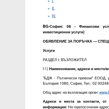
I.
II.
IV.
BG-София: 06 - Финансови услу
инвестиционни услуги)
ОБЯВЛЕНИЕ ЗА ПОРЪЧКА — СПЕЦ
Услуги
РАЗДЕЛ І: ВЪЗЛОЖИТЕЛ
I.1)
Наименование, адреси и място/ме
"БДЖ - Пътнически превози" ЕООД, у
България 1080, София, Тел.: 02 93246
Общ адрес на възлагащия орган:
www.
Адреси и места за контакти, от
На горепосочения адрес 
информация: