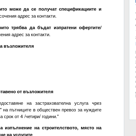
оито може да се получат спецификациите и
сочения адрес за контакти.
оито трябва да бъдат изпратени офертите/
ения адрес за контакти.
на възложителя
ставено от възложителя
доставяне на застрахователна услуга чрез
" на пътниците в обществен превоз за нуждите
срок от 4 /четири/ години."
а изпълнение на строителството, място на
не на услугите