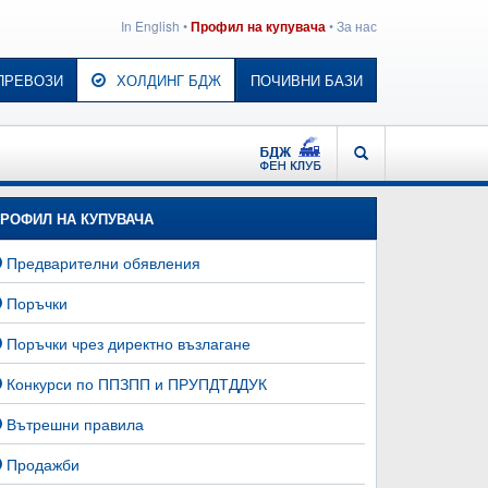
In English
•
•
За нас
Профил на купувача
ПРЕВОЗИ
ХОЛДИНГ БДЖ
ПОЧИВНИ БАЗИ
БДЖ - ФЕН КЛУБ
ТЪРСЕНЕ
РОФИЛ НА КУПУВАЧА
Предварителни обявления
Поръчки
Поръчки чрез директно възлагане
Конкурси по ППЗПП и ПРУПДТДДУК
Вътрешни правила
Продажби