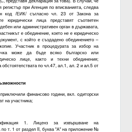
С, представя декларация за това). В случай, че
я регистър при Агенция по вписванията, следва
н код /ЕИК/ съгласно чл. 23 от Закона за
ите юридически лица представят съответен
ъдебен или административен орган в държавата,
участникът е обединение, което не е юридическо
документ, с който е създадено обединението –
копие. Участник в процедурата за избор на
ъчка може да бъде всяко българско или
дическо лице, както и техни обединения;
обстоятелствата по чл.47, ал.1, ал. 2 и ал.5 от
възможности
 приключили финансово години, вкл. oдиторски
ат на участника;
лификация 1. Лиценз за извършване на
по т. 1 от раздел II, буква "А" на приложение №