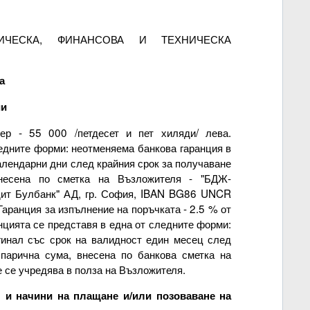
МИЧЕСКА, ФИНАНСОВА И ТЕХНИЧЕСКА
а
ии
ер - 55 000 /петдесет и пет хиляди/ лева.
ледните форми: неотменяема банкова гаранция в
алендарни дни след крайния срок за получаване
несена по сметка на Възложителя - "БДЖ-
дит Булбанк" АД, гр. София, IBAN BG86 UNCR
ранция за изпълнение на поръчката - 2.5 % от
нцията се представя в една от следните форми:
гинал със срок на валидност един месец след
 парична сума, внесена по банкова сметка на
 се учредява в полза на Възложителя.
 и начини на плащане и/или позоваване на