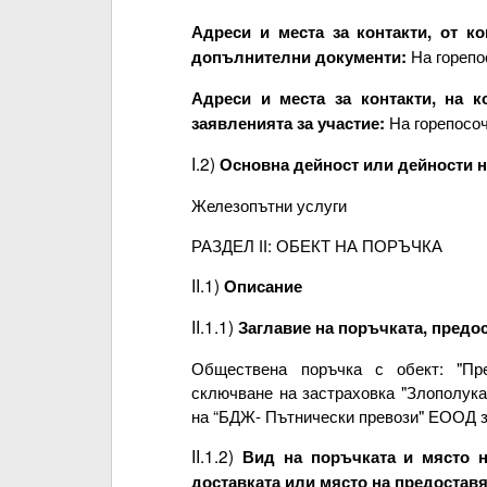
Адреси и места за контакти, от к
На горепо
допълнителни документи:
Адреси и места за контакти, на к
На горепосоч
заявленията за участие:
I.2)
Основна дейност или дейности 
Железопътни услуги
РАЗДЕЛ ІІ: ОБЕКТ НА ПОРЪЧКА
II.1)
Описание
II.1.1)
Заглавие на поръчката, предо
Обществена поръчка с обект: "Пре
сключване на застраховка "Злополука
на “БДЖ- Пътнически превози" ЕООД за 
II.1.2)
Вид на поръчката и място н
доставката или място на предоставя