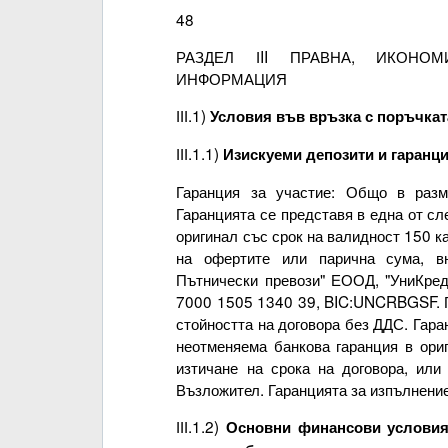
48
РАЗДЕЛ ІII ПРАВНА, ИКОНО
ИНФОРМАЦИЯ
ІІІ.1)
Условия във връзка с поръчкат
ІІІ.1.1)
Изискуеми депозити и гаранц
Гаранция за участие: Общо в разм
Гаранцията се представя в една от с
оригинал със срок на валидност 150 к
на офертите или парична сума, в
Пътнически превози" ЕООД, "УниКре
7000 1505 1340 39, BIC:UNCRBGSF. Га
стойността на договора без ДДС. Гара
неотменяема банкова гаранция в ори
изтичане на срока на договора, или
Възложител. Гаранцията за изпълнение
ІІІ.1.2)
Основни финансови условия