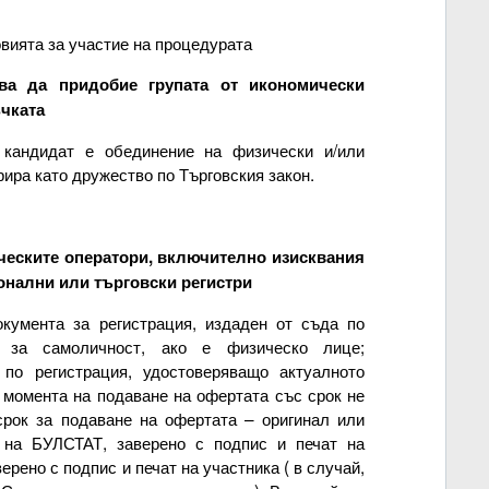
овията за участие на процедурата
ва да придобие групата от икономически
ъчката
 кандидат е обединение на физически и/или
рира като дружество по Търговския закон.
ческите оператори, включително изисквания
онални или търговски регистри
окумента за регистрация, издаден от съда по
т за самоличност, ако е физическо лице;
 по регистрация, удостоверяващо актуалното
 момента на подаване на офертата със срок не
срок за подаване на офертата – оригинал или
е на БУЛСТАТ, заверено с подпис и печат на
ерено с подпис и печат на участника ( в случай,