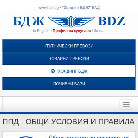
www.bdz.bg
•
"Холдинг БДЖ" ЕАД
In English
•
•
За нас
Профил на купувача
ПЪТНИЧЕСКИ ПРЕВОЗИ
ТОВАРНИ ПРЕВОЗИ
ХОЛДИНГ БДЖ
ПОЧИВНИ БАЗИ
Toggle
naviga
ППД - ОБЩИ УСЛОВИЯ И ПРАВИЛА