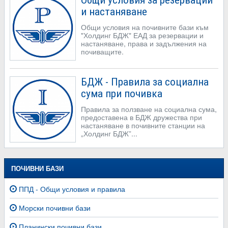
Общи условия за резервации
и настаняване
Общи условия на почивните бази към
"Холдинг БДЖ" ЕАД за резервации и
настаняване, права и задължения на
почиващите.
БДЖ - Правила за социална
сума при почивка
Правила за ползване на социална сума,
предоставена в БДЖ дружества при
настаняване в почивните станции на
„Холдинг БДЖ”...
ПОЧИВНИ БАЗИ
ППД - Общи условия и правила
Морски почивни бази
Планински почивни бази