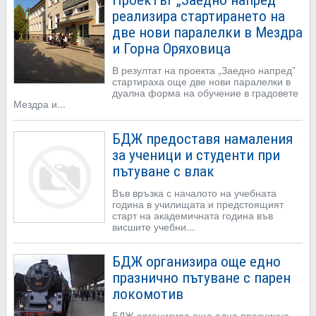
Проектът „Заедно напред”
реализира стартирането на
две нови паралелки в Мездра
и Горна Оряховица
В резултат на проекта „Заедно напред”
стартираха още две нови паралелки в
дуална форма на обучение в градовете
Мездра и...
БДЖ предоставя намаления
за ученици и студенти при
пътуване с влак
Във връзка с началото на учебната
година в училищата и предстоящият
старт на академичната година във
висшите учебни...
БДЖ организира още едно
празнично пътуване с парен
локомотив
БДЖ организира още едно празнично