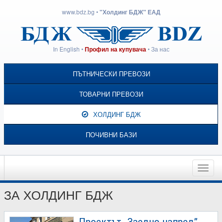
www.bdz.bg
•
"Холдинг БДЖ" ЕАД
In English
•
•
За нас
Профил на купувача
ПЪТНИЧЕСКИ ПРЕВОЗИ
ТОВАРНИ ПРЕВОЗИ
ХОЛДИНГ БДЖ
ПОЧИВНИ БАЗИ
Toggle
naviga
ЗА ХОЛДИНГ БДЖ