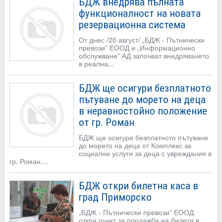
БДЖ внедрява пълната
функционалност на новата
резервационна система
От днес /20 август/ „БДЖ - Пътнически
превози” ЕООД и „Информационно
обслужване” АД започват внедряването
в реална...
БДЖ ще осигури безплатното
пътуване до морето на деца
в неравностойно положение
от гр. Роман
БДЖ ще осигури безплатното пътуване
до морето на деца от Комплекс за
социални услуги за деца с увреждания в
гр. Роман....
БДЖ откри билетна каса в
град Приморско
„БДЖ - Пътнически превози” ЕООД
откри пункт за продажба на билети в