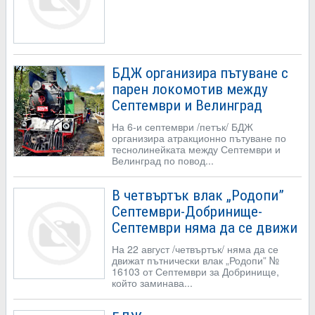
БДЖ организира пътуване с
парен локомотив между
Септември и Велинград
На 6-и септември /петък/ БДЖ
организира атракционно пътуване по
теснолинейката между Септември и
Велинград по повод...
В четвъртък влак „Родопи”
Септември-Добринище-
Септември няма да се движи
На 22 август /четвъртък/ няма да се
движат пътнически влак „Родопи” №
16103 от Септември за Добринище,
който заминава...