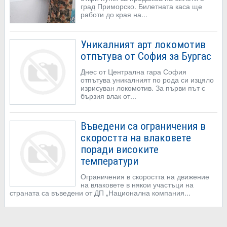
град Приморско. Билетната каса ще
работи до края на...
Уникалният арт локомотив
отпътува от София за Бургас
Днес от Централна гара София
отпътува уникалният по рода си изцяло
изрисуван локомотив. За първи път с
бързия влак от...
Въведени са ограничения в
скоростта на влаковете
поради високите
температури
Ограничения в скоростта на движение
на влаковете в някои участъци на
страната са въведени от ДП „Национална компания...