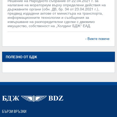
Решение на Народното събрание от 22.04.2021 г. за
налагане на мораториум върху определени действия на
държавните органи (обн. ДВ, бр. 34 от 23.04.2021 г.),
предвид издадени актове от министъра на транспорта,
информационните технологии и съобщения за
извършване на разпоредителни сделки с движимо
имущество, собственост на „Холдинг БДЖ“ ЕАД.
Вижте повече
ПОЛЕЗНО ОТ БДЖ
БЪРЗИ ВРЪЗКИ