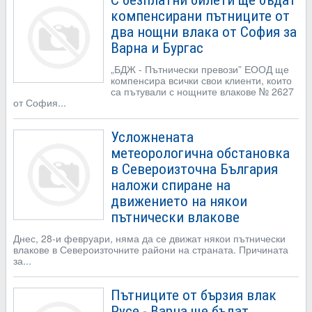
С безплатни билети ще бъдат
компенсирани пътниците от
два нощни влака от София за
Варна и Бургас
„БДЖ - Пътнически превози” ЕООД ще
компенсира всички свои клиенти, които
са пътували с нощните влакове № 2627
от София...
Усложнената
метеорологична обстановка
в Североизточна България
наложи спиране на
движението на някои
пътнически влакове
Днес, 28-и февруари, няма да се движат някои пътнически
влакове в Североизточните райони на страната. Причината
за...
Пътниците от бързия влак
Русе - Варна ще бъдат