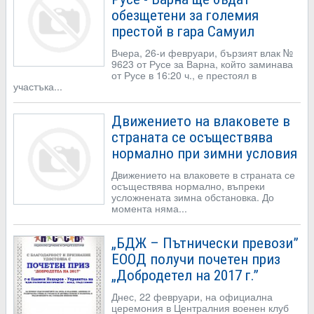
обезщетени за големия
престой в гара Самуил
Вчера, 26-и февруари, бързият влак №
9623 от Русе за Варна, който заминава
от Русе в 16:20 ч., е престоял в
участъка...
Движението на влаковете в
страната се осъществява
нормално при зимни условия
Движението на влаковете в страната се
осъществява нормално, въпреки
усложнената зимна обстановка. До
момента няма...
„БДЖ – Пътнически превози”
ЕООД получи почетен приз
„Добродетел на 2017 г.”
Днес, 22 февруари, на официална
церемония в Централния военен клуб