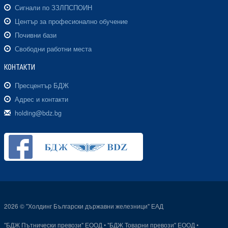
Сигнали по ЗЗЛПСПОИН
Център за професионално обучение
Почивни бази
Свободни работни места
КОНТАКТИ
Пресцентър БДЖ
Адрес и контакти
holding@bdz.bg
2026 © "Холдинг Български държавни железници" ЕАД
"БДЖ Пътнически превози" ЕООД
•
"БДЖ Товарни превози" ЕООД
•