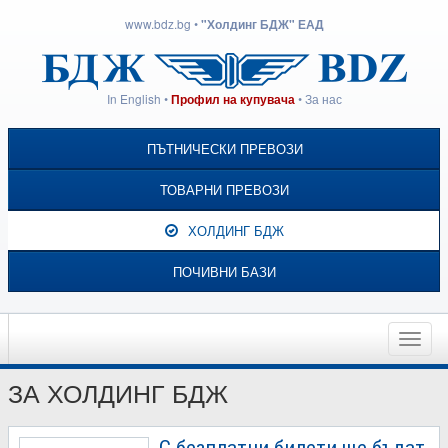
www.bdz.bg
•
"Холдинг БДЖ" ЕАД
In English
•
•
За нас
Профил на купувача
ПЪТНИЧЕСКИ ПРЕВОЗИ
ТОВАРНИ ПРЕВОЗИ
ХОЛДИНГ БДЖ
ПОЧИВНИ БАЗИ
Toggle
naviga
ЗА ХОЛДИНГ БДЖ