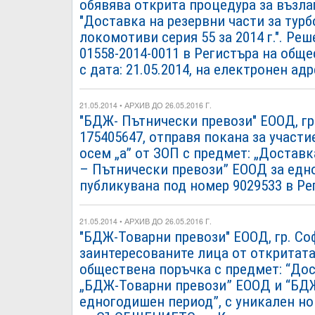
обявява открита процедура за възла
"Доставка на резервни части за тур
локомотиви серия 55 за 2014 г.". Ре
01558-2014-0011 в Регистъра на общ
с дата: 21.05.2014, на електронен адр
21.05.2014 • АРХИВ ДО 26.05.2016 Г.
"БДЖ- Пътнически превози" ЕООД, гр.
175405647, отправя покана за участ
осем „а” от ЗОП с предмет: „Доставк
– Пътнически превози” ЕООД за едн
публикувана под номер 9029533 в Ре
21.05.2014 • АРХИВ ДО 26.05.2016 Г.
"БДЖ-Товарни превози" ЕООД, гр. Со
заинтересованите лица от откритата
обществена поръчка с предмет: “Дос
„БДЖ-Товарни превози” ЕООД и “БД
едногодишен период”, с уникален но