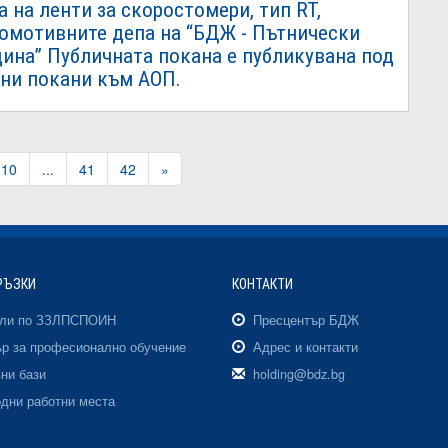
а на ленти за скоростомери, тип RT,
комотивните депа на “БДЖ - Пътнически
дина” Публичната покана е публикувана под
чни покани към АОП.
10
...
41
42
»
РЪЗКИ
КОНТАКТИ
али по ЗЗЛПСПОИН
Пресцентър БДЖ
р за професионално обучение
Адрес и контакти
ни бази
holding@bdz.bg
дни работни места