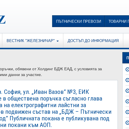
ПЪТНИЧЕСКИ ПРЕВОЗИ
ТОВАРНИ 
ВЕСТНИК "ЖЕЛЕЗНИЧАР"
ДОСТЪП ДО ИНФОРМАЦИЯ
П
поръчки, обявени от Холдинг БДЖ ЕАД, с условията за
ими данни за участие.
. София, ул. „Иван Вазов” №3, ЕИК
ие в обществена поръчка съгласно глава
ка на електрографитни лайстни за
ов подвижен състав на „БДЖ – Пътнически
од” Публичната покана е публикувана под
чни покани към АОП.