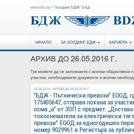
www.bdz.bg
•
"Холдинг БДЖ" ЕАД
НАЧАЛО
ЗА ХОЛДИНГ БДЖ
КАРИЕРА
АРХИВ ДО 26.05.2016 Г.
Тук можете да се запознаете с всички обществени 
участие, необходимите документи и всички необход
02.06.2014 • АРХИВ ДО 26.05.2016 Г.
"БДЖ - Пътнически превози" ЕООД, гр
175405647, отправя покана за участ
осма „а” от ЗОП с предмет: „Достав
токоснематели за електрически тяг
превози” ЕООД за едногодишен пери
номер 9029961 в Регистъра за публи