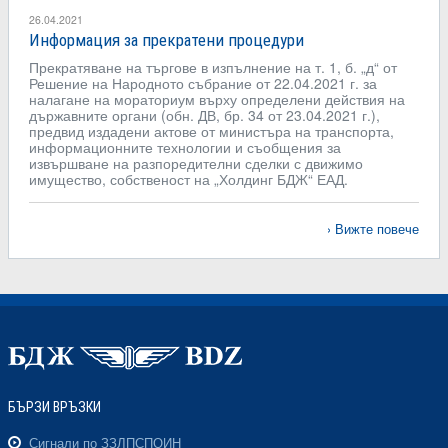
26.04.2021
Информация за прекратени процедури
Прекратяване на търгове в изпълнение на т. 1, б. „д“ от
Решение на Народното събрание от 22.04.2021 г. за
налагане на мораториум върху определени действия на
държавните органи (обн. ДВ, бр. 34 от 23.04.2021 г.),
предвид издадени актове от министъра на транспорта,
информационните технологии и съобщения за
извършване на разпоредителни сделки с движимо
имущество, собственост на „Холдинг БДЖ“ ЕАД.
Вижте повече
БЪРЗИ ВРЪЗКИ
Сигнали по ЗЗЛПСПОИН