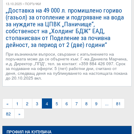
13.10.2025 • ПОРЪЧКИ
„Доставка на 49 000 л. промишлено гориво
(газьол) за отопление и подгряване на вода
за нуждите на ЦПВК „Паничище“,
собственост на „Холдинг БДЖ” ЕАД,
стопанисван от Поделение за почивна
дейност, за период от 2 (две) години”
При възникнали въпроси, свързани с изпълнението на
поръчката може да се обърнете към: Г-жа Даниела Марчина,
и.д. Директор „ППД“, тел. за контакт: +359 884 426 097. Срок
за подаване на оферти: 5 (пет) работни дни, считано от
деня, следващ деня на публикуването на настоящата покана
до 20.10.2025 вкл.
«
1
2
3
4
5
6
7
8
9
...
81
82
»
ПРОФИЛ НА КУПУВАЧА