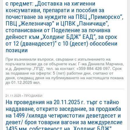
с предмет: „Доставка на хигиенни
консумативи, препарати и пособия за
почистване за нуждите на ПВЦ „Приморско”,
ПВЦ „Железничар” и ЦПВК „Паничище“,
стопанисвани от Поделение за почивна
дейност към „Холдинг БДЖ” ЕАД“, за срок
от 12 (дванадесет)“ с 10 (десет) обособени
позиции
При възникнали въпроси, свързани с изпълнението на
поръчката може да се обърнете към: Г-жа Даниела Марчина,
и.д. Директор „ППД“, тел. за контакт: +359 884 426 097. Срок
за подаване на оферти: 5 (пет) работни дни, считано от
деня, следващ деня на публикуването на настоящата покана
до 01.12.2025 вкл.
21.11.2025 • ПРОДАЖБИ
На проведения на 20.11.2025 г. търг с тайно
наддаване, открито заседание, за продажба
на 1499 /хиляда четиристотин деветдесет и
девет/ броя товарни вагони за междурелсие
1435 мм, собственост на „Холдинг БДЖ”