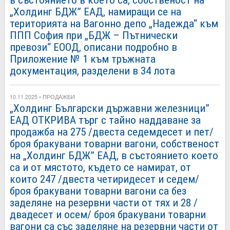
в състоянието в което са, собственост на
„Холдинг БДЖ” ЕАД, намиращи се на
територията на Вагонно депо „Надежда“ към
ППП София при „БДЖ – Пътнически
превози“ ЕООД, описани подробно в
Приложение № 1 към тръжната
документация, разделени в 34 лота
10.11.2025 • ПРОДАЖБИ
„Холдинг Български държавни железници”
ЕАД ОТКРИВА търг с тайно наддаване за
продажба на 275 /двеста седемдесет и пет/
броя бракувани товарни вагони, собственост
на „Холдинг БДЖ” ЕАД, в състоянието което
са и от мястото, където се намират, от
които 247 /двеста четиридесет и седем/
броя бракувани товарни вагони са без
заделяне на резервни части от тях и 28 /
двадесет и осем/ броя бракувани товарни
вагони са със заделяне на резервни части от