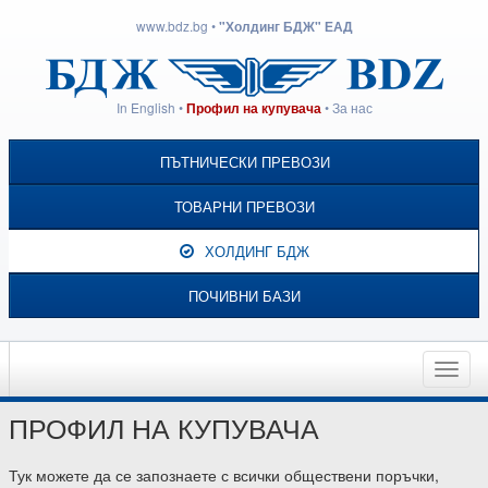
www.bdz.bg
•
"Холдинг БДЖ" ЕАД
In English
•
•
За нас
Профил на купувача
ПЪТНИЧЕСКИ ПРЕВОЗИ
ТОВАРНИ ПРЕВОЗИ
ХОЛДИНГ БДЖ
ПОЧИВНИ БАЗИ
Toggle
naviga
ПРОФИЛ НА КУПУВАЧА
Тук можете да се запознаете с всички обществени поръчки,