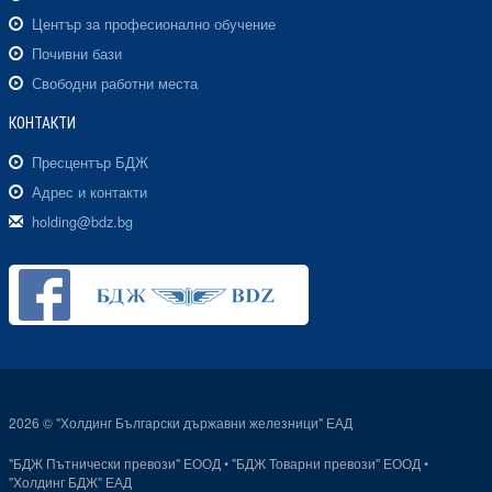
Център за професионално обучение
Почивни бази
Свободни работни места
КОНТАКТИ
Пресцентър БДЖ
Адрес и контакти
holding@bdz.bg
2026 © "Холдинг Български държавни железници" ЕАД
"БДЖ Пътнически превози" ЕООД
•
"БДЖ Товарни превози" ЕООД
•
"Холдинг БДЖ" ЕАД