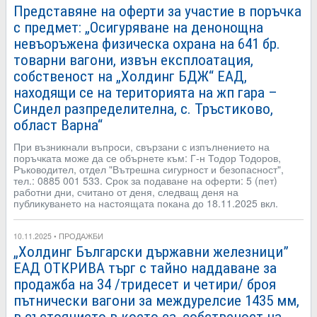
Представяне на оферти за участие в поръчка
с предмет: „Осигуряване на денонощна
невъоръжена физическа охрана на 641 бр.
товарни вагони, извън експлоатация,
собственост на „Холдинг БДЖ“ ЕАД,
находящи се на територията на жп гара –
Синдел разпределителна, с. Тръстиково,
област Варна“
При възникнали въпроси, свързани с изпълнението на
поръчката може да се обърнете към: Г-н Тодор Тодоров,
Ръководител, отдел "Вътрешна сигурност и безопасност",
тел.: 0885 001 533. Срок за подаване на оферти: 5 (пет)
работни дни, считано от деня, следващ деня на
публикуването на настоящата покана до 18.11.2025 вкл.
10.11.2025 • ПРОДАЖБИ
„Холдинг Български държавни железници”
ЕАД ОТКРИВА търг с тайно наддаване за
продажба на 34 /тридесет и четири/ броя
пътнически вагони за междурелсие 1435 мм,