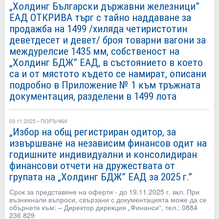
„Холдинг Български държавни железници”
ЕАД ОТКРИВА търг с тайно наддаване за
продажба на 1499 /хиляда четиристотин
деветдесет и девет/ броя товарни вагони за
междурелсие 1435 мм, собственост на
„Холдинг БДЖ” ЕАД, в състоянието в което
са и от мястото където се намират, описани
подробно в Приложение № 1 към тръжната
документация, разделени в 1499 лота
03.11.2025 • ПОРЪЧКИ
„Избор на общ регистриран одитор, за
извършване на независим финансов одит на
годишните индивидуални и консолидиран
финансови отчети на дружествата от
групата на „Холдинг БДЖ” ЕАД за 2025 г.”
Срок за представяне на оферти - до 19.11.2025 г. вкл. При
възникнали въпроси, свързани с документацията може да се
обърнете към: – Директор дирекция „Финанси“, тел.: 0884
236 829