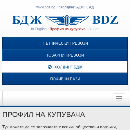
www.bdz.bg
•
"Холдинг БДЖ" ЕАД
In English
•
•
За нас
Профил на купувача
ПЪТНИЧЕСКИ ПРЕВОЗИ
ТОВАРНИ ПРЕВОЗИ
ХОЛДИНГ БДЖ
ПОЧИВНИ БАЗИ
Toggle
naviga
ПРОФИЛ НА КУПУВАЧА
Тук можете да се запознаете с всички обществени поръчки,