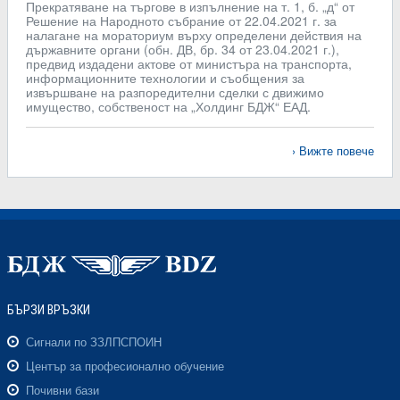
Прекратяване на търгове в изпълнение на т. 1, б. „д“ от
Решение на Народното събрание от 22.04.2021 г. за
налагане на мораториум върху определени действия на
държавните органи (обн. ДВ, бр. 34 от 23.04.2021 г.),
предвид издадени актове от министъра на транспорта,
информационните технологии и съобщения за
извършване на разпоредителни сделки с движимо
имущество, собственост на „Холдинг БДЖ“ ЕАД.
Вижте повече
БЪРЗИ ВРЪЗКИ
Сигнали по ЗЗЛПСПОИН
Център за професионално обучение
Почивни бази